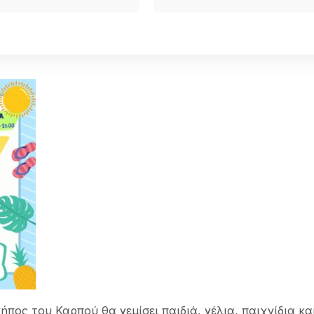
ήπος του Καρπού θα γεμίσει παιδιά, γέλια, παιχνίδια κα