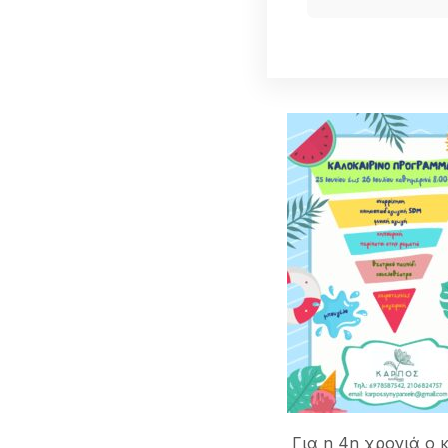
Για η 4η χρονιά ο κ